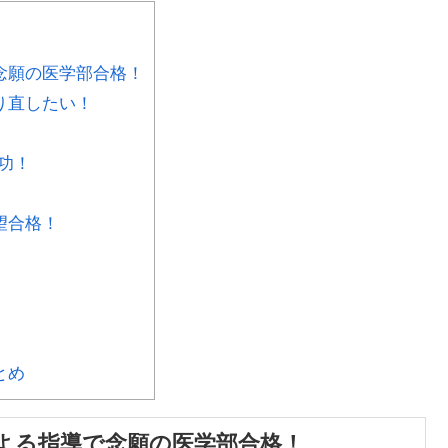
念願の医学部合格！
り直したい！
功！
望合格！
とめ
よる指導で念願の医学部合格！