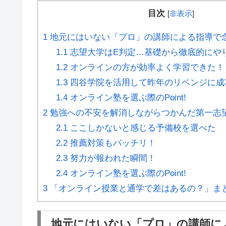
目次
[
非表示
]
1
地元にはいない「プロ」の講師による指導で
1.1
志望大学はE判定…基礎から徹底的にや
1.2
オンラインの方が効率よく学習できた！
1.3
四谷学院を活用して昨年のリベンジに成
1.4
オンライン塾を選ぶ際のPoint!
2
勉強への不安を解消しながらつかんだ第一志
2.1
ここしかないと感じる予備校を選べた
2.2
推薦対策もバッチリ！
2.3
努力が報われた瞬間！
2.4
オンライン塾を選ぶ際のPoint!
3
「オンライン授業と通学で差はあるの？」ま
地元にはいない「プロ」の講師に