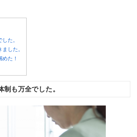
でした。
きました。
掴めた！
体制も万全でした。