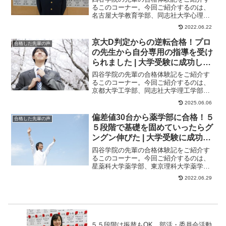
備校四谷学院】
るこのコーナー。今回ご紹介するのは、
名古屋大学教育学部、同志社大学心理学
部、立命館大学総合心理学部に合格した
2022.06.22
くんのストーリー...
京大D判定からの逆転合格！プロ
合格した先輩の声
の先生から自分専用の指導を受け
られました | 大学受験に成功した
先輩にインタビュー【大学受験予
四谷学院の先輩の合格体験記をご紹介す
備校四谷学院】
るこのコーナー。今回ご紹介するのは、
京都大学工学部、同志社大学理工学部に
合格したくんのストーリーです。説明会
2025.06.06
で自分に合ってい...
偏差値30台から薬学部に合格！５
合格した先輩の声
５段階で基礎を固めていったらグ
ングン伸びた | 大学受験に成功し
た先輩にインタビュー【大学受験
四谷学院の先輩の合格体験記をご紹介す
予備校四谷学院】
るこのコーナー。今回ご紹介するのは、
星薬科大学薬学部、東京理科大学薬学
部、明治薬科大学薬学部、東京薬科大学
2022.06.29
薬学部に合格したく...
５５段階は振替もOK。部活・委員会活動