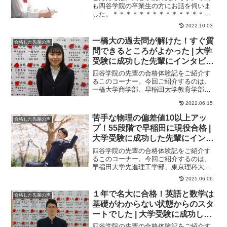
も四谷学院の卒業生の方にお話を伺いま
した。＊＊＊＊＊＊＊＊＊＊＊＊＊＊＊
＊＊＊＊＊＊＊＊＊＊＊＊＊＊＊＊こん
2022.10.03
にちは。四谷学院...
一橋大の過去問が解けた！すぐ質
合格した先輩の声
問できるところがよかった | 大学
受験に成功した先輩にインタビュ
ー【大学受験予備校四谷学院】
四谷学院の先輩の合格体験記をご紹介す
るこのコーナー。今回ご紹介するのは、
一橋大学商学部、早稲田大学教育学部・
商学部、明治大学商学部に合格したさん
2022.06.15
のストーリーです...
苦手な物理の偏差値10以上アッ
合格した先輩の声
プ！55段階で早稲田に現役合格 |
大学受験に成功した先輩にインタ
ビュー【大学受験予備校四谷学
四谷学院の先輩の合格体験記をご紹介す
院】
るこのコーナー。今回ご紹介するのは、
早稲田大学先進理工学部、東京理科大学
理工学部、明治大学理工学部に合格した
2025.06.06
くんのストーリー...
１年で名大に合格！英語と数学は
合格した先輩の声
基礎がわからない状態からのスタ
ートでした | 大学受験に成功した
先輩にインタビュー【大学受験予
四谷学院の先輩の合格体験記をご紹介す