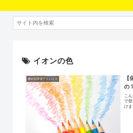
イオンの色
【
教科別学習アドバイス
の
こん
で登
けま