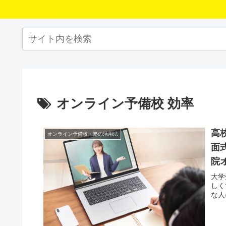
オンライン予備校 効率
高
オンライン予備校・塾の活用法
面
院
大学
しく
な人