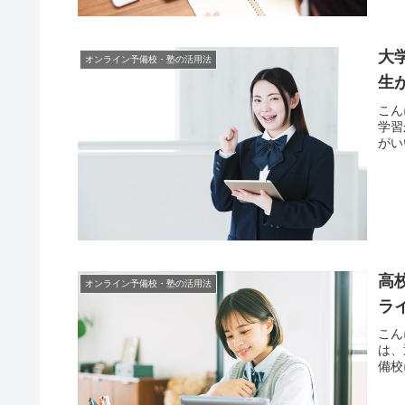
大
オンライン予備校・塾の活用法
生
こん
学習
がい
高
オンライン予備校・塾の活用法
ラ
こん
は、
備校