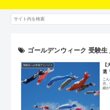
ゴールデンウィーク 受験生
【
受験生への学習アドバイス
選
こん
月。
績が