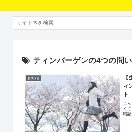
ティンバーゲンの4つの問い
【
夏期講習
ィ
ト
こん
くさ
暗記