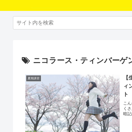
ニコラース・ティンバーゲ
【
夏期講習
ィ
ト
こん
くさ
暗記