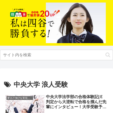
中央大学 浪人受験
中央大学法学部の合格体験記|Ｅ
驚きの伸びを実現｜先輩列伝
判定から大逆転で合格を掴んだ先
輩にインタビュー！大学受験予備
校四谷学院