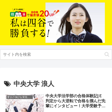
中央大学 浪人
中央大学法学部の合格体験記|Ｅ
驚きの伸びを実現｜先輩列伝
判定から大逆転で合格を掴んだ先
輩にインタビュー！大学受験予備
校四谷学院