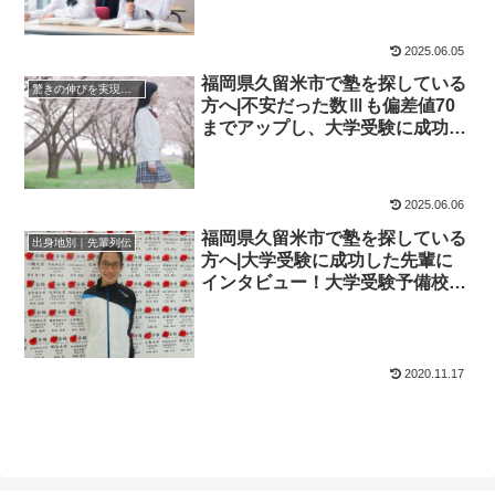
2025.06.05
福岡県久留米市で塾を探している
驚きの伸びを実現｜先輩列伝
方へ|不安だった数Ⅲも偏差値70
までアップし、大学受験に成功し
た先輩にインタビュー！大学受験
予備校四谷学院
2025.06.06
福岡県久留米市で塾を探している
出身地別｜先輩列伝
方へ|大学受験に成功した先輩に
インタビュー！大学受験予備校四
谷学院
2020.11.17