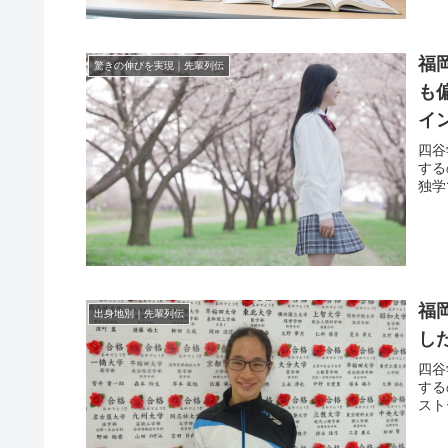
福
驚きの伸びを実現｜先輩列伝
も
イ
四谷
する
独学
福
出身地別｜先輩列伝
し
四谷
する
スト