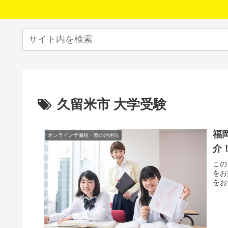
久留米市 大学受験
福
オンライン予備校・塾の活用法
介
この
をお
をお