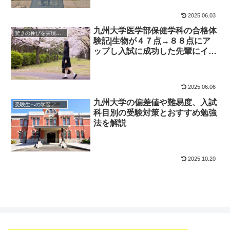
2025.06.03
九州大学医学部保健学科の合格体
驚きの伸びを実現｜先輩列伝
験記|生物が４７点→８８点にア
ップし入試に成功した先輩にイン
タビュー！大学受験予備校四谷学
院
2025.06.06
九州大学の偏差値や難易度、入試
受験生への学習アドバイス
科目別の受験対策とおすすめ勉強
法を解説
2025.10.20