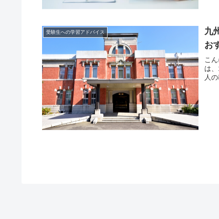
九
受験生への学習アドバイス
お
こん
は、
人の