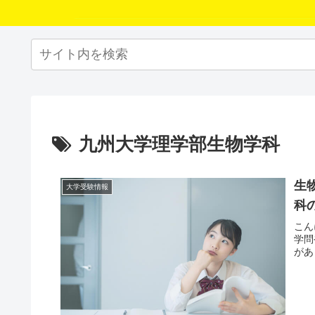
九州大学理学部生物学科
生
大学受験情報
科
こん
学問
があ