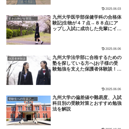
2025.06.03
九州大学医学部保健学科の合格体
驚きの伸びを実現｜先輩列伝
験記|生物が４７点→８８点にア
ップし入試に成功した先輩にイン
タビュー！大学受験予備校四谷学
院
2025.06.06
九州大学法学部に合格するための
保護者体験談
塾を探している方へ|お子様の受
験勉強を支えた保護者体験談！大
学受験予備校四谷学院
2025.06.06
九州大学の偏差値や難易度、入試
受験生への学習アドバイス
科目別の受験対策とおすすめ勉強
法を解説