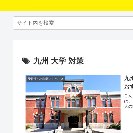
九州 大学 対策
九
受験生への学習アドバイス
お
こん
は、
人の