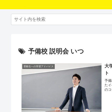
予備校 説明会 いつ
大
受験生への学習アドバイス
ト
予備
たイ
のコ