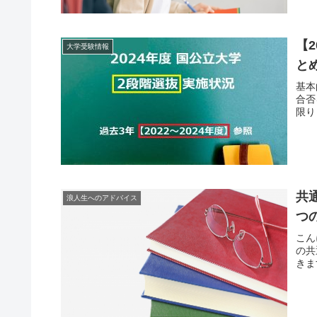
【
大学受験情報
と
基本
合否
限り
共
浪人生へのアドバイス
つ
こん
の共
きま