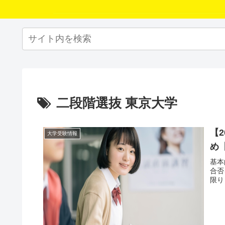
二段階選抜 東京大学
【
大学受験情報
め
基本
合否
限り