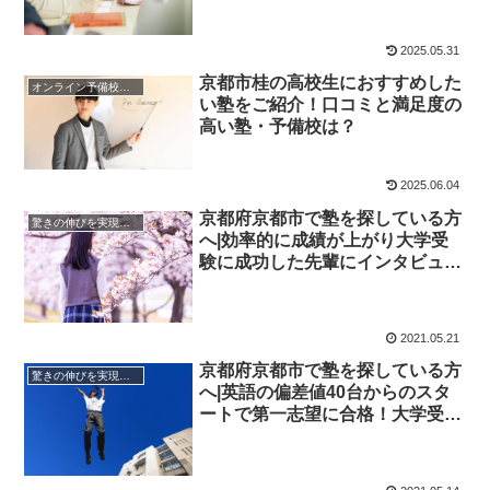
2025.05.31
京都市桂の高校生におすすめした
オンライン予備校・塾の活用法
い塾をご紹介！口コミと満足度の
高い塾・予備校は？
2025.06.04
京都府京都市で塾を探している方
驚きの伸びを実現｜先輩列伝
へ|効率的に成績が上がり大学受
験に成功した先輩にインタビュ
ー！大学受験予備校四谷学院
2021.05.21
京都府京都市で塾を探している方
驚きの伸びを実現｜先輩列伝
へ|英語の偏差値40台からのスタ
ートで第一志望に合格！大学受験
に成功した先輩にインタビュー！
大学受験予備校四谷学院