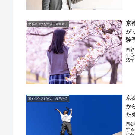
京
驚きの伸びを実現｜先輩列伝
が
験
四谷
する
済学
京
驚きの伸びを実現｜先輩列伝
か
た
四谷
する
にか