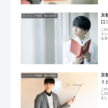
京
オンライン予備校・塾の活用法
口
この
イン
なる
京
オンライン予備校・塾の活用法
ミ
この
しの
えし