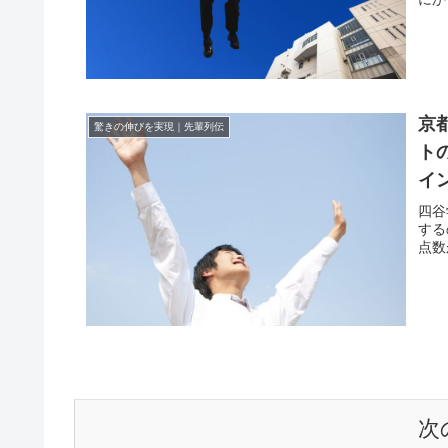
京
驚きの伸びを実現｜先輩列伝
ト
イ
四谷
する
点数
次