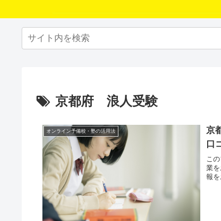
京都府 浪人受験
京
オンライン予備校・塾の活用法
口
この
業を
報を