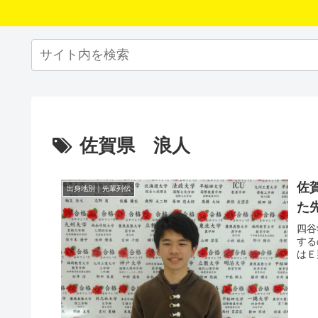
佐賀県 浪人
佐
出身地別｜先輩列伝
た
四谷
する
はＥ