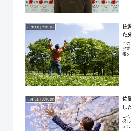
佐
出身地別｜先輩列伝
た
この
授業
報を
佐
出身地別｜先輩列伝
し
この
探し
えし