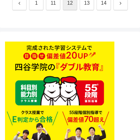
前
次
1
11
12
13
14
へ
へ