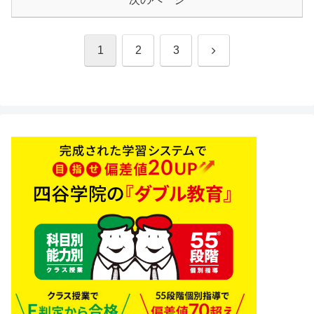
次
1
2
3
へ