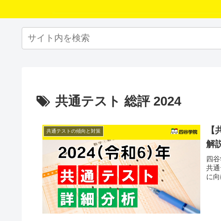
共通テスト 総評 2024
【
共通テストの傾向と対策
解
四谷
共通
に向