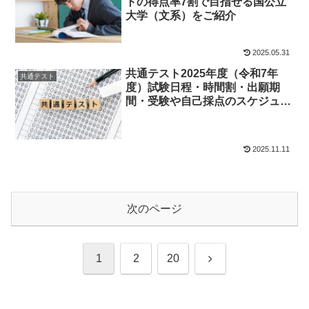
トの得点率7割で目指せる国公立
大学（文系）をご紹介
2025.05.31
共通テスト2025年度（令和7年
共通テスト
度）試験日程・時間割・出願期
間・受験や自己採点のスケジュー
ル
2025.11.11
次のページ
次
1
2
20
へ