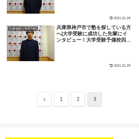
学受験予備校四谷学院
2021.01.28
兵庫県神戸市で塾を探している方
出身地別｜先輩列伝
へ|大学受験に成功した先輩にイ
ンタビュー！大学受験予備校四谷
学院
2021.01.28
前
1
2
3
へ