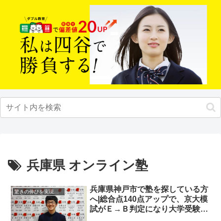
兵庫県 オンライン塾
兵庫県神戸市で塾を探している方
驚きの伸びを実現｜先輩列伝
へ|総合点140点アップで、京大模
試がＥ→Ｂ判定になり大学受験に
成功した先輩にインタビュー！大