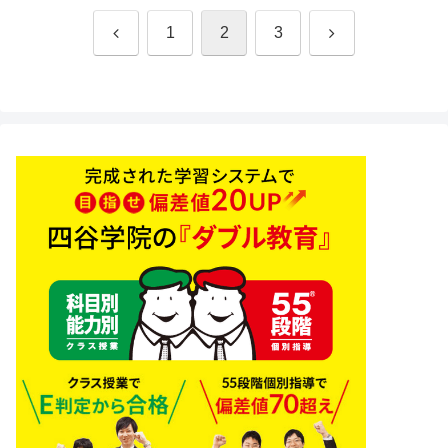
前
次
1
2
3
へ
へ