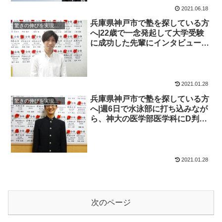
2021.06.18
兵庫県神戸市で塾を探している方
驚きの伸びを実現｜先輩列伝
へ|22歳で一念発起して大学受験
に成功した先輩にインタビュー！
大学受験予備校四谷学院
2021.01.28
兵庫県神戸市で塾を探している方
驚きの伸びを実現｜先輩列伝
へ|週6日で水泳部に打ち込みなが
ら、神大の医学部医学科にD判定
から現役合格に成功した先輩にイ
ンタビュー！大学受験予備校四谷
学院
2021.01.28
次のページ