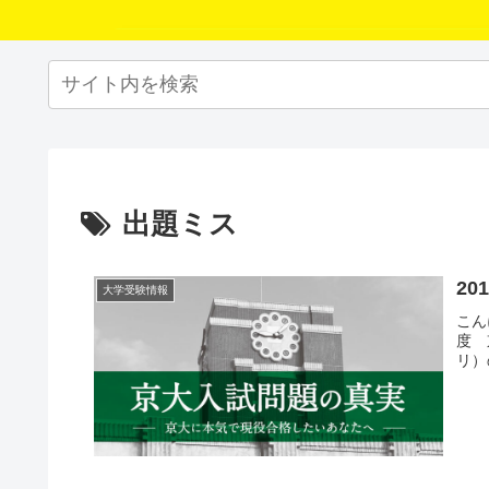
出題ミス
2
大学受験情報
こん
度 
リ）