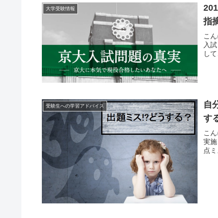
2
大学受験情報
指
こん
入試
して
自
受験生への学習アドバイス
す
こん
実施
点ミ