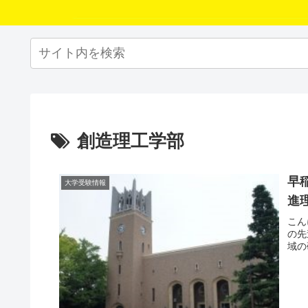
創造理工学部
早
大学受験情報
進
こん
の先
域の