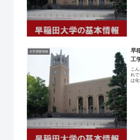
早
大学受験情報
工
こん
れて
は化