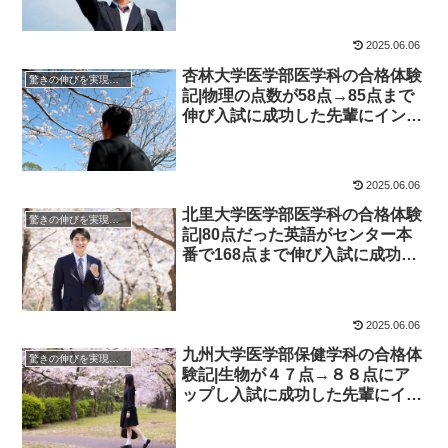
備校四谷学院
2025.06.06
杏林大学医学部医学科の合格体験
驚きの伸びを実現｜先輩列伝
記|物理の点数が58点→85点まで
伸び入試に成功した先輩にインタ
ビュー！大学受験予備校四谷学院
2025.06.06
北里大学医学部医学科の合格体験
驚きの伸びを実現｜先輩列伝
記|80点だった英語がセンター本
番で168点まで伸び入試に成功し
た先輩にインタビュー！大学受験
予備校四谷学院
2025.06.06
九州大学医学部保健学科の合格体
驚きの伸びを実現｜先輩列伝
験記|生物が４７点→８８点にア
ップし入試に成功した先輩にイン
タビュー！大学受験予備校四谷学
院