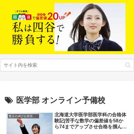
医学部 オンライン予備校
北海道大学医学部医学科の合格体
驚きの伸びを実現｜先輩列伝
験記|苦手な数学の偏差値を58か
ら74までアップさせ合格を掴んだ
先輩にインタビュー！大学受験予