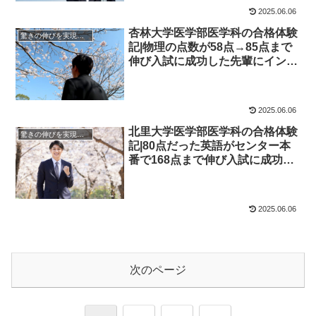
2025.06.06
杏林大学医学部医学科の合格体験
驚きの伸びを実現｜先輩列伝
記|物理の点数が58点→85点まで
伸び入試に成功した先輩にインタ
ビュー！大学受験予備校四谷学院
2025.06.06
北里大学医学部医学科の合格体験
驚きの伸びを実現｜先輩列伝
記|80点だった英語がセンター本
番で168点まで伸び入試に成功し
た先輩にインタビュー！大学受験
予備校四谷学院
2025.06.06
次のページ