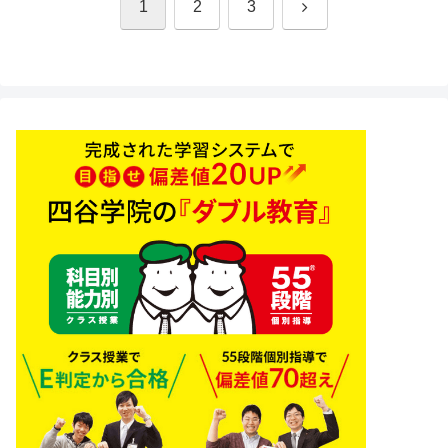
次
1
2
3
へ