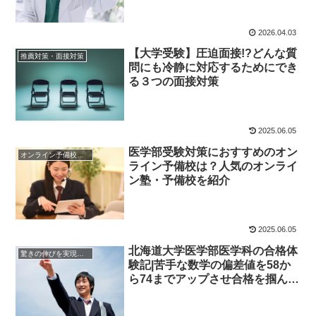
2026.04.03
【大学受験】圧迫面接!?どんな質
推薦対策・面接対策
問にも冷静に対応するためにでき
る３つの面接対策
2025.06.05
医学部受験対策におすすめのオン
オンライン予備校・塾の活用法
ライン予備校は？人気のオンライ
ン塾・予備校を紹介
2025.06.05
北海道大学医学部医学科の合格体
驚きの伸びを実現｜先輩列伝
験記|苦手な数学の偏差値を58か
ら74までアップさせ合格を掴んだ
先輩にインタビュー！大学受験予
備校四谷学院