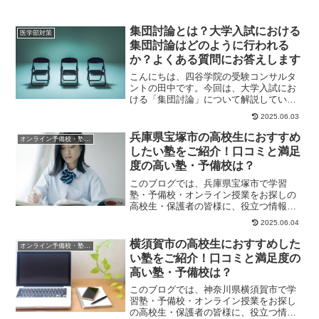
集団討論とは？大学入試における
医学部対策
集団討論はどのように行われる
か？よくある質問にお答えします
こんにちは、四谷学院の受験コンサルタ
ントの田中です。今回は、大学入試にお
ける「集団討論」について解説していき
ます。こうした集団討論の試験に関する
2025.06.03
よくあるご質問に...
兵庫県宝塚市の高校生におすすめ
オンライン予備校・塾の活用法
したい塾をご紹介！口コミと満足
度の高い塾・予備校は？
このブログでは、兵庫県宝塚市で学習
塾・予備校・オンライン授業をお探しの
高校生・保護者の皆様に、役立つ情報や
ヒントになる情報をお伝えします。高校
2025.06.04
生が塾選びで重視す...
横須賀市の高校生におすすめした
オンライン予備校・塾の活用法
い塾をご紹介！口コミと満足度の
高い塾・予備校は？
このブログでは、神奈川県横須賀市で学
習塾・予備校・オンライン授業をお探し
の高校生・保護者の皆様に、役立つ情報