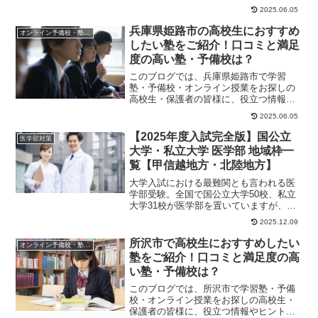
やヒントになる情報をお伝えします。高
2025.06.05
校生の塾選びは難...
兵庫県姫路市の高校生におすすめ
オンライン予備校・塾の活用法
したい塾をご紹介！口コミと満足
度の高い塾・予備校は？
このブログでは、兵庫県姫路市で学習
塾・予備校・オンライン授業をお探しの
高校生・保護者の皆様に、役立つ情報や
ヒントになる情報をお伝えします。高校
2025.06.05
生の塾選びにおける...
【2025年度入試完全版】国公立
医学部対策
大学・私立大学 医学部 地域枠一
覧【甲信越地方・北陸地方】
大学入試における最難関とも言われる医
学部受験。全国で国公立大学50校、私立
大学31校が医学部を置いていますが、い
ずれの大学も入ることは簡単ではありま
2025.12.09
せん。しかし...
所沢市で高校生におすすめしたい
オンライン予備校・塾の活用法
塾をご紹介！口コミと満足度の高
い塾・予備校は？
このブログでは、所沢市で学習塾・予備
校・オンライン授業をお探しの高校生・
保護者の皆様に、役立つ情報やヒントに