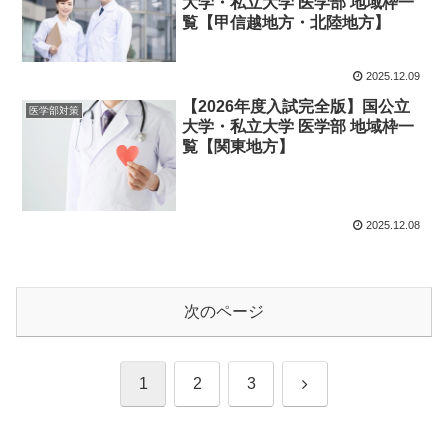
大学・私立大学 医学部 地域枠一
覧【甲信越地方・北陸地方】
2025.12.09
【2026年度入試完全版】国公立
医学部対策
大学・私立大学 医学部 地域枠一
覧【関東地方】
2025.12.08
次のページ
次
1
2
3
へ