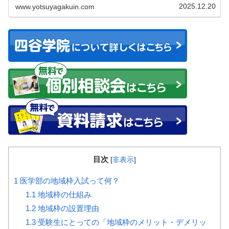
2025.12.20
www.yotsuyagakuin.com
目次
[
非表示
]
1
医学部の地域枠入試って何？
1.1
地域枠の仕組み
1.2
地域枠の設置理由
1.3
受験生にとっての「地域枠のメリット・デメリッ