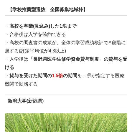
【学校推薦型選抜 全国募集地域枠】
・
高校を卒業(見込み)した1浪まで
・合格後は入学を確約できる
・高校の調査書の成績が、全体の学習成績概評でA段階に
属する(評定平均値が4.3以上)
・入学後は
「長野県医学生修学資金貸与制度」の貸与を受
ける
・
貸与を受けた期間の
1.5倍
の期間
を、県が指定する医療
機関で勤務する
新潟大学(新潟県)