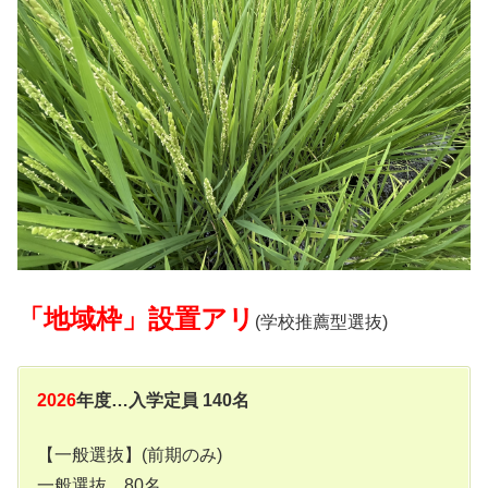
「地域枠」設置アリ
(学校推薦型選抜)
2026
年度…入学定員 140名
【一般選抜】(前期のみ)
一般選抜…80名