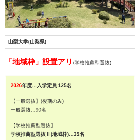
山梨大学(山梨県)
「地域枠」設置アリ
(学校推薦型選抜)
2026
年度…入学定員 125名
【一般選抜】(後期のみ)
一般選抜…90名
【学校推薦型選抜】
学校推薦型選抜Ⅱ(地域枠)…35名