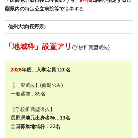
・
医師免許取得後15年間のうち
、
9年間
知事
が指定する山
梨県内の特定公立病院等で
従事する
信州大学(長野県)
「地域枠」設置アリ
(学校推薦型選抜)
2026
年度…入学定員 120名
【一般選抜】(前期のみ)
一般選抜…85名
【学校推薦型選抜】
長野県地元出身者枠…13名
全国募集地域枠…22名