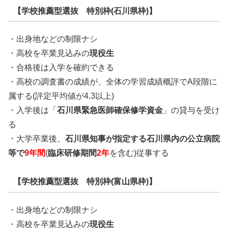
【学校推薦型選抜 特別枠(石川県枠)】
・出身地などの制限ナシ
・高校を卒業見込みの
現役生
・合格後は入学を確約できる
・高校の調査書の成績が、全体の学習成績概評でA段階に
属する(評定平均値が4.3以上)
・入学後は「
石川県緊急医師確保修学資金
」の貸与を受け
る
・大学卒業後、
石川県知事が指定する石川県内の公立病院
等で
9年間
(
臨床研修期間
2年
を含む)従事する
【学校推薦型選抜 特別枠(富山県枠)】
・出身地などの制限ナシ
・高校を卒業見込みの
現役生