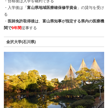
・合格後は入学を確約できる
・入学後は「
富山県地域医療確保修学資金
」の貸与を受け
る
・
医師免許取得後は
、
富山県知事が指定する県内の医療機
関で
9年間
従事する
金沢大学(石川県)