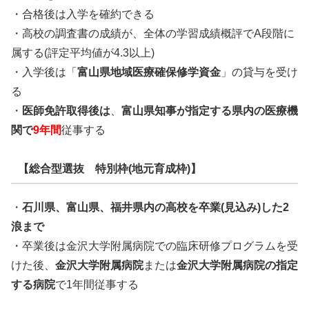
・合格後は入学を確約できる
・高校の調査書の成績が、全体の学習成績概評でA段階に
属する(評定平均値が4.3以上)
・入学後は「
富山県地域医療確保修学資金
」の貸与を受け
る
・
医師免許取得後は
、
富山県知事が指定する県内の医療機
関で
9年間
従事する
【総合型選抜 特別枠(地元育成枠)】
・
石川
県、富山県、福井県内の高校を卒業(見込み)した2
浪まで
・卒業後は金沢大学附属病院での臨床研修プログラムを受
けた後、
金沢大学附属病院
または
金沢大学附属病院の指定
する病院
で1年間従事する