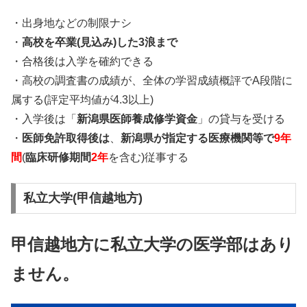
・出身地などの制限ナシ
・
高校を卒業(見込み)した3浪まで
・合格後は入学を確約できる
・高校の調査書の成績が、全体の学習成績概評でA段階に
属する(評定平均値が4.3以上)
・入学後は「
新潟県医師養成修学資金
」の貸与を受ける
・
医師免許取得後は
、
新潟県が指定する医療機関等で
9年
間
(
臨床研修期間
2年
を含む)従事する
私立大学(甲信越地方)
甲信越地方に私立大学の医学部はあり
ません。