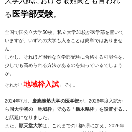
大学入試における最難関とも言われ
医学部受験
る
。
全国で国公立大学50校、私立大学31校が医学部を置いて
いますが、いずれの大学も入ることは簡単ではありませ
ん。
しかし、それほど困難な医学部受験に合格する可能性を、
少しでも高められる方法があるのを知っているでしょう
か。
地域枠入試
それが「
」です。
2024年7月、
慶應義塾大学の医学部
が、2026年度入試か
ら
同大学初の「地域枠」である「栃木県枠」を設置する
…
と話題になりました。
また、
順天堂大学
は、これまでの1都5県に加え、2026年