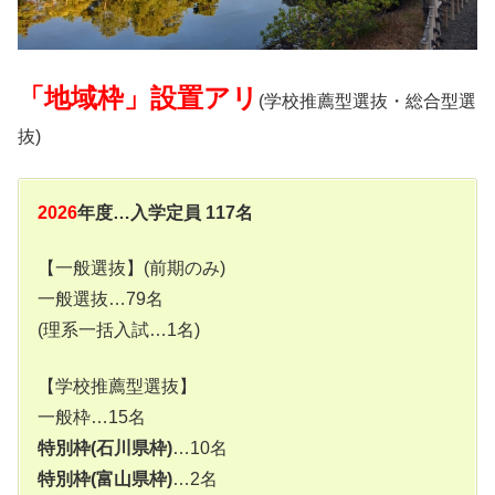
「地域枠」設置アリ
(学校推薦型選抜・総合型選
抜)
2026
年度…入学定員 117名
【一般選抜】(前期のみ)
一般選抜…79名
(理系一括入試…1名)
【学校推薦型選抜】
一般枠…15名
特別枠(石川県枠)
…10名
特別枠(富山県枠)
…2名