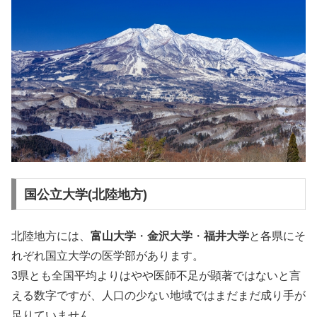
国公立大学(北陸地方)
北陸地方には、
富山大学
・
金沢大学
・
福井大学
と各県にそ
れぞれ国立大学の医学部があります。
3県とも全国平均よりはやや医師不足が顕著ではないと言
える数字ですが、人口の少ない地域ではまだまだ成り手が
足りていません。