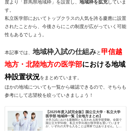
度より「群馬県地域枠」を設置し、
地域枠を拡充
していま
す。
私立医学部においてトップクラスの人気を誇る慶應に設置
されたことから、今後さらにこの制度が広がっていく可能
性もあるでしょう。
地域枠入試の仕組み
甲信越
本記事では、
と
地方・北陸地方
の医学部
における地域
枠設置状況
をまとめています。
ほかの地域についても一覧から確認できるので、そちらも
参考にして志望校を絞っていきましょう！
【2025年度入試完全版】国公立大学・私立大学
医学部 地域枠一覧【全地方まとめ】
大学入試における最難関とも言われる医学部受験。全国で
国公立大学50校、私立大学31校が医学部を置いています
が、いずれの大学も入ることは簡単ではありません。しか
し...