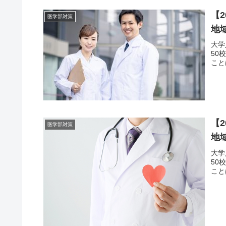
【
医学部対策
地
大学
50
こと
【
医学部対策
地
大学
50
こと