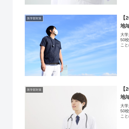
【
医学部対策
地
大学
50
こと
【
医学部対策
地
大学
50
こと