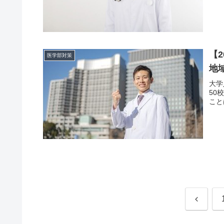
【
医学部対策
地
大学
50
こと
前
へ