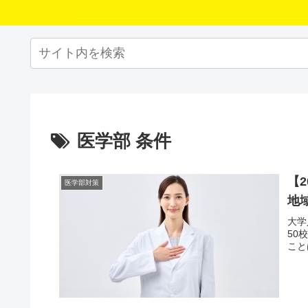
医学部 条件
【
医学部対策
地
大学
50
こと