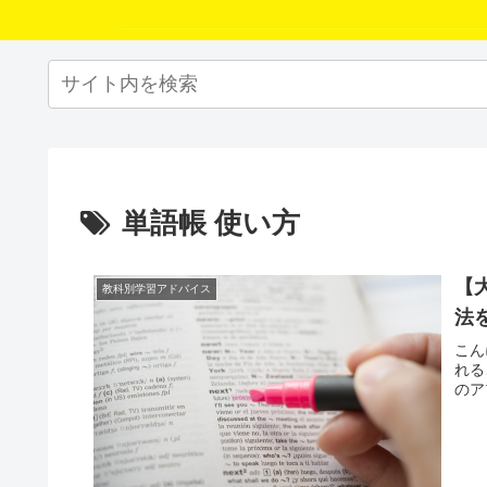
単語帳 使い方
【
教科別学習アドバイス
法
こん
れる
のア