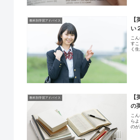
【
教科別学習アドバイス
い
こん
すこ
く生
【
教科別学習アドバイス
の
こん
らよ
のが