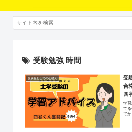
受験勉強 時間
受
受験生としての心構え
合
四
学習
てる
てか