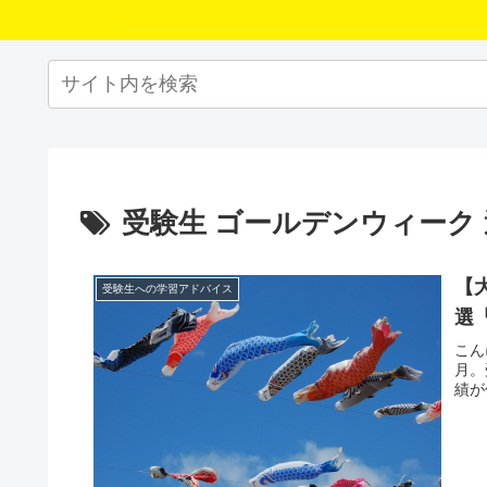
受験生 ゴールデンウィーク
【
受験生への学習アドバイス
選
こん
月。
績が