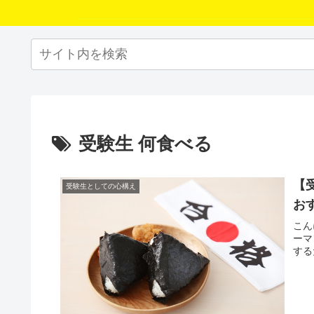
受験生 何食べる
【
受験生としての心構え
お
こん
ーマ
する