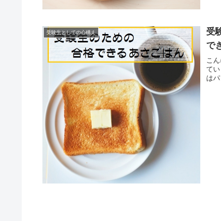
受
受験生としての心構え
で
こん
てい
はパ