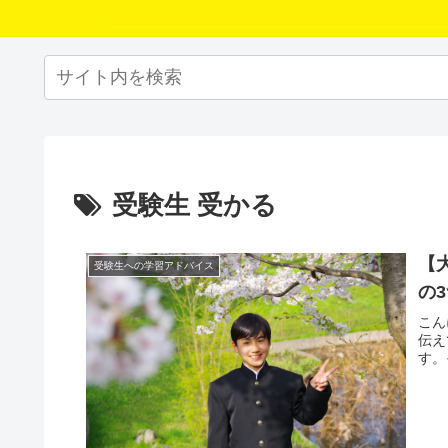
受験生 受かる
【
受験生への学習アドバイス
の
こん
伝え
す。