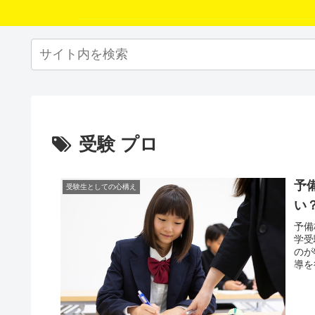
受験 プロ
予
受験生としての心構え
い
予備
学受
のが
導を