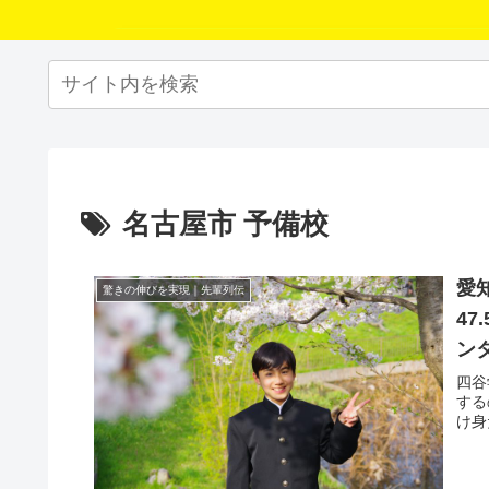
名古屋市 予備校
愛
驚きの伸びを実現｜先輩列伝
4
ン
四谷
する
け身