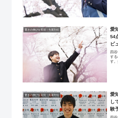
愛
驚きの伸びを実現｜先輩列伝
5
ビ
四谷
する
す。
愛
驚きの伸びを実現｜先輩列伝
し
験
四谷