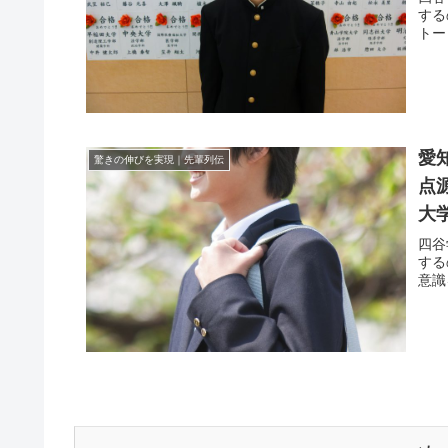
する
トー
愛
驚きの伸びを実現｜先輩列伝
点
大
四谷
する
意識