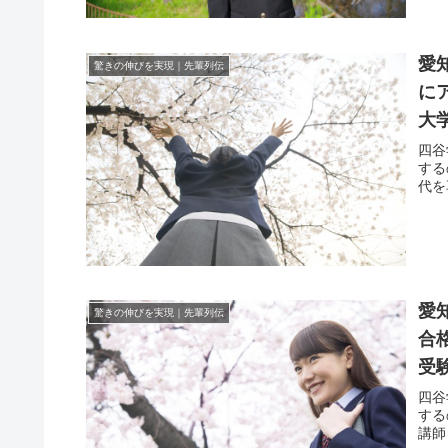
愛
驚きの伸びを実現｜先輩列伝
に
大
四谷
する
代を
愛
驚きの伸びを実現｜先輩列伝
合
受
四谷
する
講師