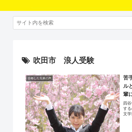
吹田市 浪人受験
苦
合格した先輩の声
ル
輩
四谷
する
文学