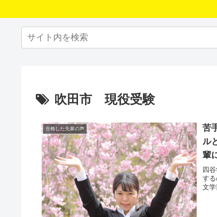
吹田市 現役受験
苦
合格した先輩の声
ル
輩
四谷
する
文学