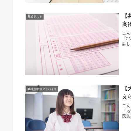
【
共通テスト
高
こん
「地
話し
【
教科別学習アドバイス
え
こん
「地
民族