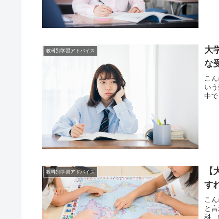
大
教科別学習アドバイス
な
こん
いう
中で
【
教科別学習アドバイス
す
こん
と言
科、