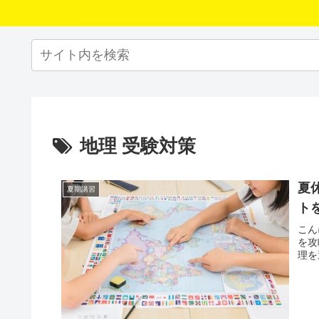
地理 受験対策
夏
夏期講習
ト
こん
を攻
理を