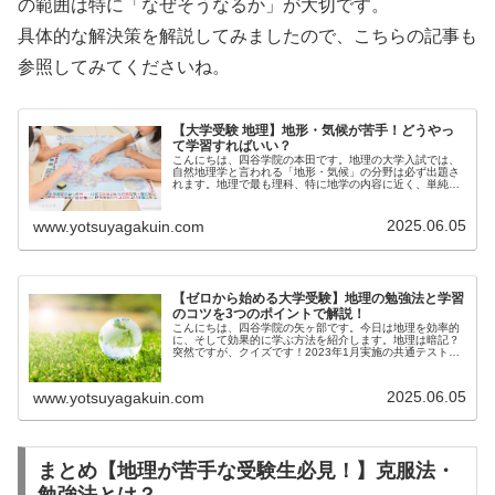
の範囲は特に「なぜそうなるか」が大切です。
具体的な解決策を解説してみましたので、こちらの記事も
参照してみてくださいね。
【大学受験 地理】地形・気候が苦手！どうやっ
て学習すればいい？
こんにちは、四谷学院の本田です。地理の大学入試では、
自然地理学と言われる「地形・気候」の分野は必ず出題さ
れます。地理で最も理科、特に地学の内容に近く、単純暗
記で...
2025.06.05
www.yotsuyagakuin.com
【ゼロから始める大学受験】地理の勉強法と学習
のコツを3つのポイントで解説！
こんにちは、四谷学院の矢ヶ部です。今日は地理を効率的
に、そして効果的に学ぶ方法を紹介します。地理は暗記？
突然ですが、クイズです！2023年1月実施の共通テスト
地...
2025.06.05
www.yotsuyagakuin.com
まとめ【地理が苦手な受験生必見！】克服法・