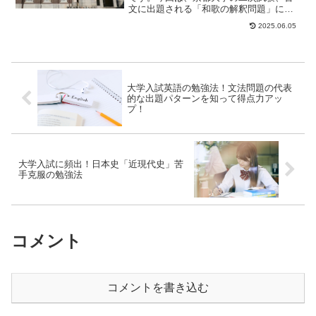
文に出題される「和歌の解釈問題」につ
いて、どんな対策をしていくべきなの
2025.06.05
か、詳しく見ていき...
大学入試英語の勉強法！文法問題の代表
的な出題パターンを知って得点力アッ
プ！
大学入試に頻出！日本史「近現代史」苦
手克服の勉強法
コメント
コメントを書き込む