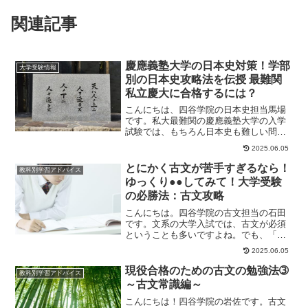
関連記事
慶應義塾大学の日本史対策！学部
大学受験情報
別の日本史攻略法を伝授 最難関
私立慶大に合格するには？
こんにちは、四谷学院の日本史担当馬場
です。私大最難関の慶應義塾大学の入学
試験では、もちろん日本史も難しい問題
が出題されます。でも、大切なのは得点
2025.06.05
すべき問題でしっ...
とにかく古文が苦手すぎるなら！
教科別学習アドバイス
ゆっくり●●してみて！大学受験
の必勝法：古文攻略
こんにちは。四谷学院の古文担当の石田
です。文系の大学入試では、古文が必須
ということも多いですよね。でも、「古
文が嫌い！」「全然わからない！」とい
2025.06.05
う受験生も実は意...
現役合格のための古文の勉強法➂
教科別学習アドバイス
～古文常識編～
こんにちは！四谷学院の岩佐です。古文