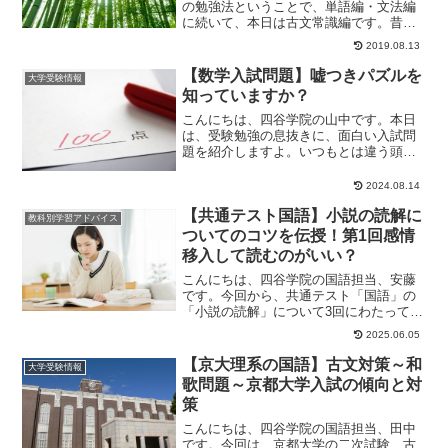
の勉強法ということで、単語編・文法編
に続いて、本日は古文常識編です。昔と
今の違いみなさんは1000年前の人たち
2019.08.13
が、普段どのよ...
【数学入試問題】嘘つきパズルを
大学受験情報
知っていますか？
こんにちは、四谷学院の山中です。本日
は、受験勉強の息抜きに、面白い入試問
題を紹介しますよ。いつもとは違う頭の
部分を使うことで、脳を活性化させまし
ょう。大学入試で...
2024.08.14
【共通テスト国語】小説の読解に
教科別学習アドバイス
ついてのコツを伝授！第1回感情
移入して読むのがいい？
こんにちは、四谷学院の国語担当、安藤
です。今回から、共通テスト「国語」の
「小説の読解」について3回にわたって考
えていきます。生徒と先生のやり取りか
2025.06.05
ら見えてくる、...
【京大理系の国語】古文対策～和
大学受験情報
歌問題～京都大学入試の傾向と対
策
こんにちは、四谷学院の国語担当、田中
です。今回は、京都大学の二次試験、古