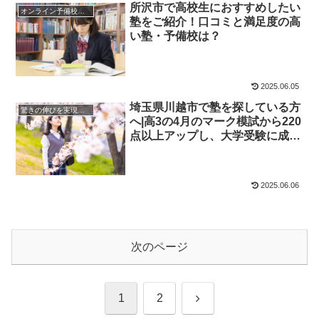
所沢市で高校生におすすめしたい
オンライン予備校・塾の活用法
塾をご紹介！口コミと満足度の高
い塾・予備校は？
2025.06.05
埼玉県川越市で塾を探している方
驚きの伸びを実現｜先輩列伝
へ|高3の4月のマーク模試から220
点以上アップし、大学受験に成功
した先輩にインタビュー！大学受
験予備校四谷学院
2025.06.06
次のページ
次
1
2