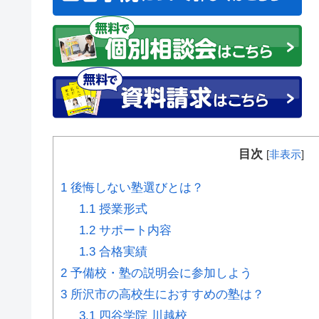
目次
[
非表示
]
1
後悔しない塾選びとは？
1.1
授業形式
1.2
サポート内容
1.3
合格実績
2
予備校・塾の説明会に参加しよう
3
所沢市の高校生におすすめの塾は？
3.1
四谷学院 川越校