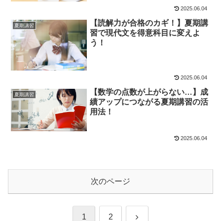
2025.06.04
【読解力が合格のカギ！】夏期講
夏期講習
習で現代文を得意科目に変えよ
う！
2025.06.04
【数学の点数が上がらない…】成
夏期講習
績アップにつながる夏期講習の活
用法！
2025.06.04
次のページ
次
1
2