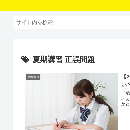
夏期講習 正誤問題
【
夏期講習
い
「受
のあ
かと